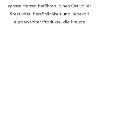
grosse Herzen berühren. Einen Ort voller
Kreativität, Persönlichkeit und liebevoll
ausgewählter Produkte, die Freude
machen und inspirieren.
MINHATURE IN DER
PRESSE
15 GESCHENKTIPPS FÜR JEDEN
GESCHMACK UND JEDES
BUDGET – VON KLEINEN
LÄDEN IM NETZ
Solothurner Zeitung