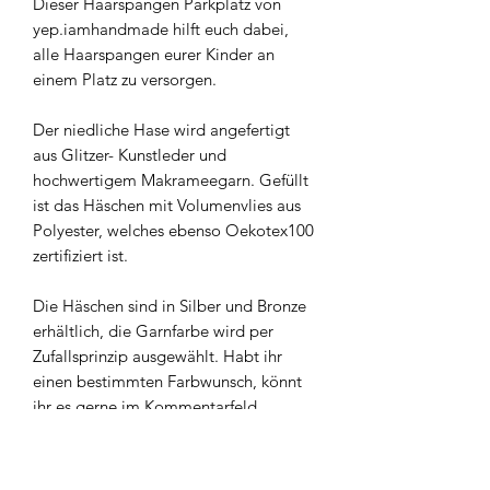
Dieser Haarspangen Parkplatz von
yep.iamhandmade hilft euch dabei,
alle Haarspangen eurer Kinder an
einem Platz zu versorgen.
Der niedliche Hase wird angefertigt
aus Glitzer- Kunstleder und
hochwertigem Makrameegarn. Gefüllt
ist das Häschen mit Volumenvlies aus
Polyester, welches ebenso Oekotex100
zertifiziert ist.
Die Häschen sind in Silber und Bronze
erhältlich, die Garnfarbe wird per
Zufallsprinzip ausgewählt. Habt ihr
einen bestimmten Farbwunsch, könnt
ihr es gerne im Kommentarfeld
angeben. Wir versuchen, den Wunsch
zu berücksichtigen.