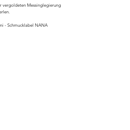
r vergoldeten Messinglegierung
perlen.
soni - Schmucklabel NANA