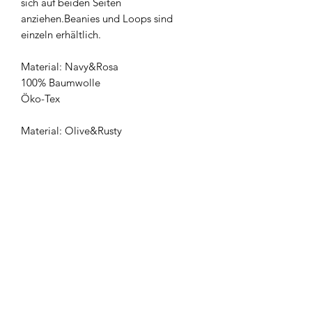
sich auf beiden Seiten 
anziehen.Beanies und Loops sind 
einzeln erhältlich.

Material: Navy&Rosa

100% Baumwolle

Öko-Tex

Material: Olive&Rusty

80 % Baumwolle

15 % Polyester

5 % Elasthan

Öko-Tex

waschbar bei max. 30 Grad, kein 
Trockner